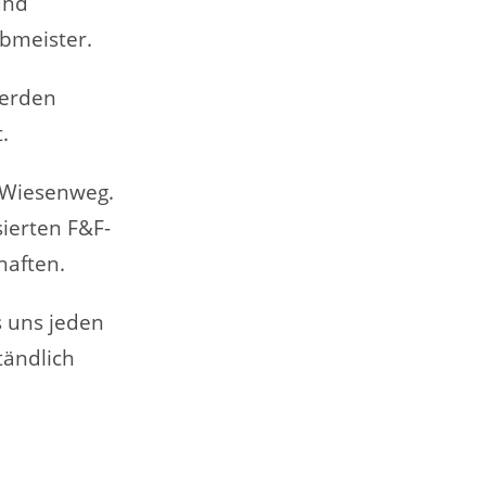
und
bmeister.
werden
.
 Wiesenweg.
ierten F&F-
haften.
s uns jeden
tändlich