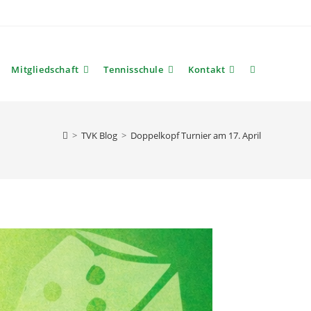
Mitgliedschaft
Tennisschule
Kontakt
Website-
Suche
>
TVK Blog
>
Doppelkopf Turnier am 17. April
umschalten