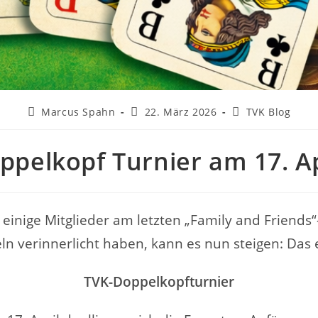
Beitrags-
Beitrag
Beitrags-
Marcus Spahn
22. März 2026
TVK Blog
Autor:
veröffentlicht:
Kategorie:
ppelkopf Turnier am 17. Ap
inige Mitglieder am letzten „Family and Friends“
ln verinnerlicht haben, kann es nun steigen: Das 
TVK-Doppelkopfturnier