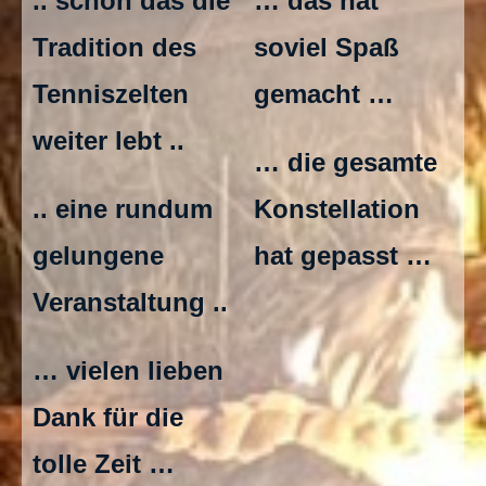
.. schön das die
… das hat
Tradition des
soviel Spaß
Tenniszelten
gemacht …
weiter lebt ..
… die gesamte
.. eine rundum
Konstellation
gelungene
hat gepasst …
Veranstaltung ..
… vielen lieben
Dank für die
tolle Zeit …