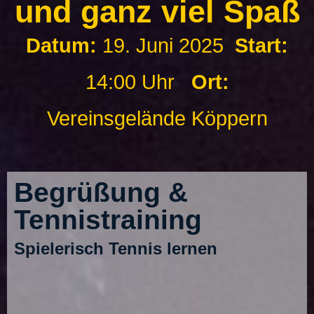
und ganz viel Spaß
Datum:
19. Juni 2025
Start:
14:00 Uhr
Ort:
Vereinsgelände Köppern
Begrüßung &
Tennistraining
Spielerisch Tennis lernen