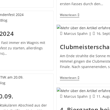
ersten Fasses durch den…
Oktoberfest
Weiterlesen
Am
gs-
 Blog
28.
rie:
September
 2024
Beitrags-
Beitrag
Marcus Spahn
16. Sep
Autor:
veröffentli
. Fast immer ein Wagnis mit
Clubmeisterscha
st zu starten, allerdings
ns)…
Am Ende strahlte die Sonne m
Himmel gingen die Clubmeiste
Finale. Nach spannenenden, 
Clubmeisterschafte
Weiterlesen
2024
-
log
ie:
0.09.
Beitrags-
Beitrag
Marcus Spahn
11. Aug
Autor:
veröffentli
pektakulären Abschied aus der
4. Biergarten be