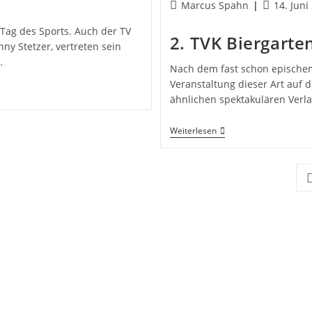
Beitrags-
Beitrag
Marcus Spahn
14. Juni
19.07.
Autor:
veröffentli
 Tag des Sports. Auch der TV
2. TVK Biergarten
y Stetzer, vertreten sein
…
Nach dem fast schon epischem 
Veranstaltung dieser Art auf
ähnlichen spektakulären Ver
2.
Weiterlesen
TVK
Biergarten
Am
Freitag,
Z
21.06.