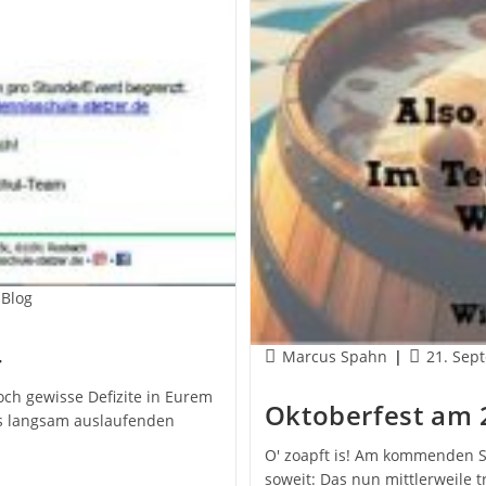
gs-
 Blog
rie:
4
Beitrags-
Beitrag
Marcus Spahn
21. Sep
Autor:
veröffentli
och gewisse Defizite in Eurem
Oktoberfest am 
 des langsam auslaufenden
O' zoapft is! Am kommenden S
soweit: Das nun mittlerweile t