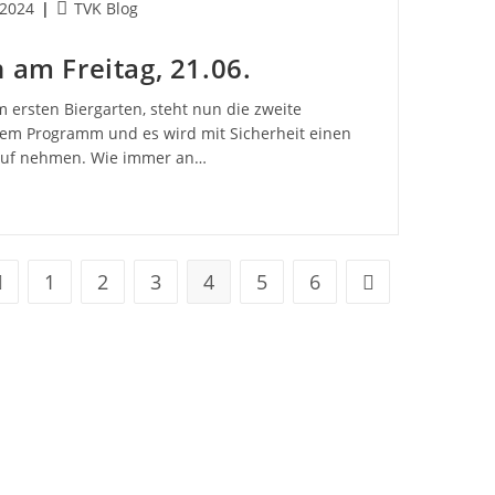
Beitrags-
 2024
TVK Blog
cht:
Kategorie:
 am Freitag, 21.06.
ersten Biergarten, steht nun die zweite
 dem Programm und es wird mit Sicherheit einen
lauf nehmen. Wie immer an…
1
2
3
4
5
6
ur vorherigen Seite
Zur nächsten Seit