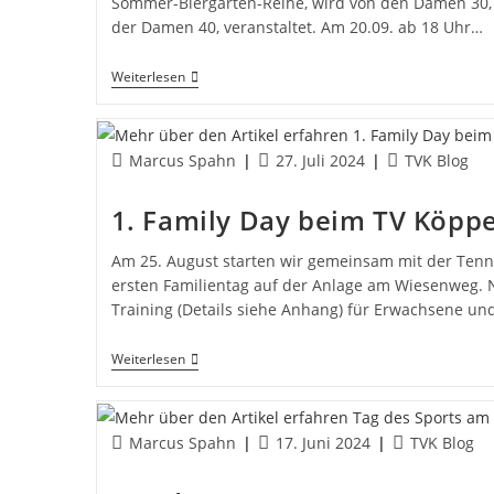
Sommer-Biergarten-Reihe, wird von den Damen 30, m
der Damen 40, veranstaltet. Am 20.09. ab 18 Uhr…
5.
Weiterlesen
Biergarten
Beim
TVK
Am
Beitrags-
Beitrag
Beitrags-
Marcus Spahn
27. Juli 2024
TVK Blog
20.09.
Autor:
veröffentlicht:
Kategorie:
1. Family Day beim TV Köpp
Am 25. August starten wir gemeinsam mit der Tenn
ersten Familientag auf der Anlage am Wiesenweg. 
Training (Details siehe Anhang) für Erwachsene un
1.
Weiterlesen
Family
Day
Beim
TV
Beitrags-
Beitrag
Beitrags-
Marcus Spahn
17. Juni 2024
TVK Blog
Köppern
Autor:
veröffentlicht:
Kategorie:
Am
25.08.