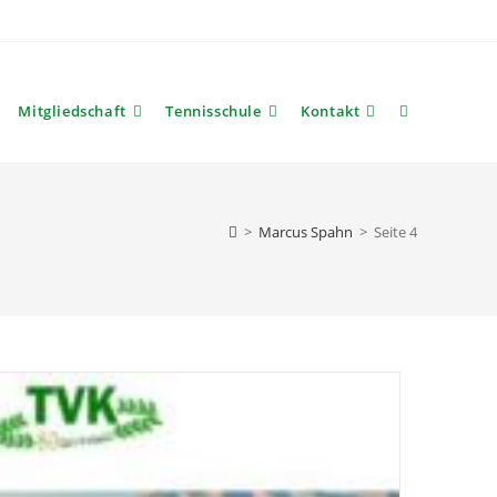
Mitgliedschaft
Tennisschule
Kontakt
Website-
Suche
>
Marcus Spahn
>
Seite 4
umschalten