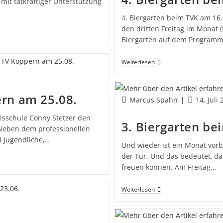
it tatkräftiger Unterstützung
4. Biergarten beim TVK am 16.
den dritten Freitag im Monat (
Biergarten auf dem Program
4.
Weiterlesen
Biergarten
Beim
TVK
Am
ern am 25.08.
Beitrags-
Beitrag
Marcus Spahn
14. Juli
16.08.
Autor:
veröffentli
isschule Conny Stetzer den
3. Biergarten be
Neben dem professionellen
d Jugendliche,…
Und wieder ist ein Monat vorbe
der Tür. Und das bedeutet, da
freuen können. Am Freitag…
3.
Weiterlesen
Biergarten
Beim
TVK
Am