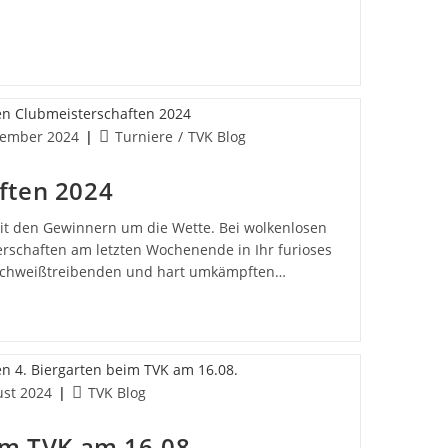
Beitrags-
tember 2024
Turniere
/
TVK Blog
cht:
Kategorie:
ften 2024
it den Gewinnern um die Wette. Bei wolkenlosen
rschaften am letzten Wochenende in Ihr furioses
schweißtreibenden und hart umkämpften…
n
Beitrags-
ust 2024
TVK Blog
cht:
Kategorie:
im TVK am 16.08.