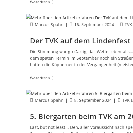
Sporty
Weiterlesen
Weekend
Events
2024
Beitrags-
Beitrag
Beitra
Marcus Spahn
16. September 2024
TVK
Autor:
veröffentlicht:
Katego
Der TVK auf dem Lindenfest
Die Stimmung war großartig, das Wetter ebenfalls..
dem späten Termin im September noch ein Straßenfe
hatten die Köpperner in der Vergangenheit (meiste
Der
Weiterlesen
TVK
Auf
Dem
Lindenfest
Beitrags-
Beitrag
Beitrags
Marcus Spahn
8. September 2024
TVK B
2024
Autor:
veröffentlicht:
Kategor
5. Biergarten beim TVK am 2
Last, but not least... Den, aller Voraussicht nach s