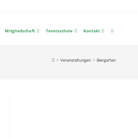
Mitgliedschaft
Tennisschule
Kontakt
Website-
Suche
>
Veranstaltungen
>
Biergarten
umschalten