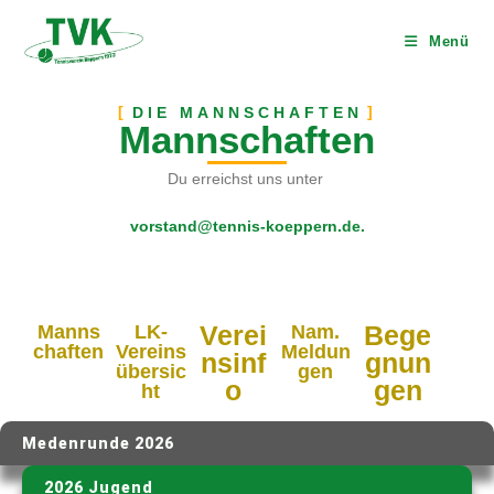
Menü
DIE MANNSCHAFTEN
Mannschaften
Du erreichst uns unter
vorstand@tennis-koeppern.de.
Verei
Bege
Manns
LK-
Nam.
chaften
Vereins
Meldun
nsinf
gnun
übersic
gen
o
gen
ht
Medenrunde 2026
2026 Jugend