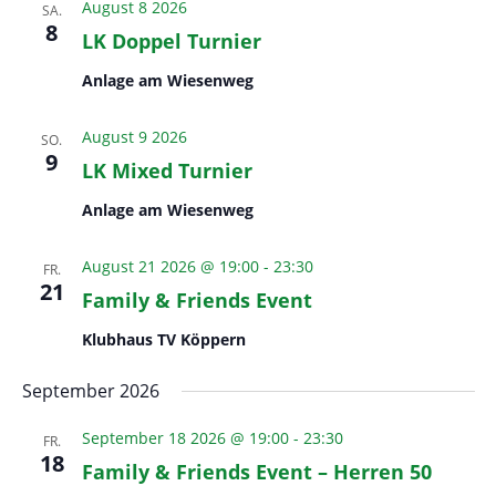
e
August 8 2026
SA.
n
u
c
8
LK Doppel Turnier
s
m
h
t
w
Anlage am Wiesenweg
t
a
ä
e
l
h
August 9 2026
SO.
n
t
9
l
LK Mixed Turnier
u
-
e
n
Anlage am Wiesenweg
N
n
g
a
.
A
August 21 2026 @ 19:00
-
23:30
FR.
v
21
n
Family & Friends Event
i
s
g
Klubhaus TV Köppern
i
a
c
September 2026
t
h
t
i
September 18 2026 @ 19:00
-
23:30
FR.
e
18
o
Family & Friends Event – Herren 50
n
n