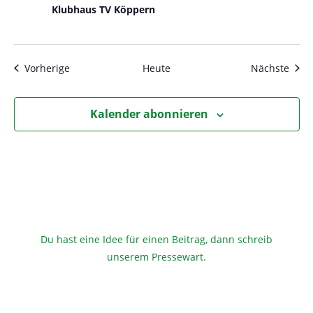
-
Klubhaus TV Köppern
N
a
v
Veranstaltungen
Vera
Vorherige
Heute
Nächste
i
g
Kalender abonnieren
a
t
i
o
n
Du hast eine Idee für einen Beitrag, dann schreib
unserem Pressewart
.