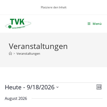
Zum
Platziere den Inhalt
Inhalt
springen
Menü
Veranstaltungen
>
Veranstaltungen
Veranstaltungen
Heute
 - 
9/18/2026
A
V
L
e
n
i
D
r
August 2026
s
s
a
t
a
i
t