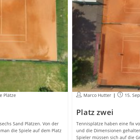
ags-
Beitrags-
Beitrag
e Plätze
Marco Hutter
15. Se
orie:
Autor:
veröffentli
Platz zwei
n sechs Sand Plätzen. Von der
Tennisplätze haben eine fix v
 man die Spiele auf dem Platz
und die Dimensionen gehalten 
Spieler müssen sich auf die