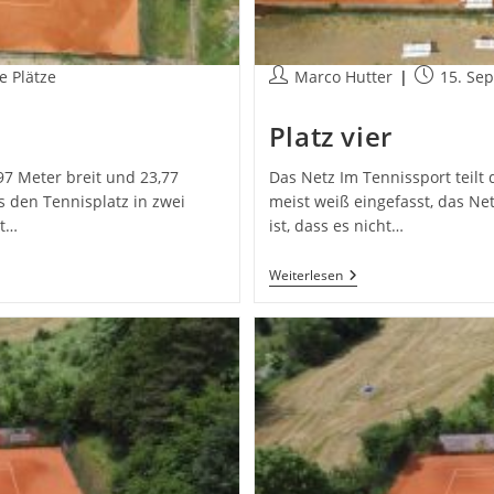
ags-
Beitrags-
Beitrag
e Plätze
Marco Hutter
15. Se
orie:
Autor:
veröffentli
Platz vier
,97 Meter breit und 23,77
Das Netz Im Tennissport teilt 
s den Tennisplatz in zwei
meist weiß eingefasst, das Ne
it…
ist, dass es nicht…
Platz
Weiterlesen
Vier