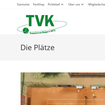
Zum
Startseite
FanShop
Pickleball
Über uns
Mitgliedscha
Inhalt
springen
Die Plätze