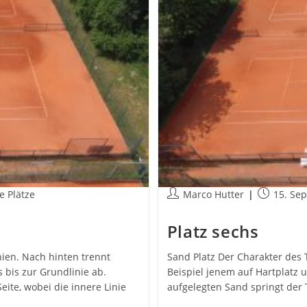
ags-
Beitrags-
Beitrag
e Plätze
Marco Hutter
15. Se
orie:
Autor:
veröffentli
Platz sechs
nien. Nach hinten trennt
Sand Platz Der Charakter des 
s bis zur Grundlinie ab.
Beispiel jenem auf Hartplatz
eite, wobei die innere Linie
aufgelegten Sand springt der