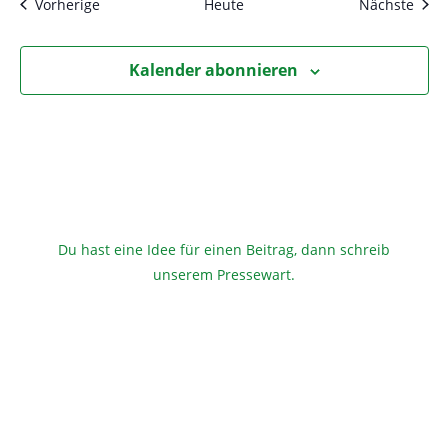
Veranstaltungen
Vera
Vorherige
Heute
Nächste
-
N
a
Kalender abonnieren
v
i
g
a
t
i
o
Du hast eine Idee für einen Beitrag, dann schreib
n
unserem Pressewart
.