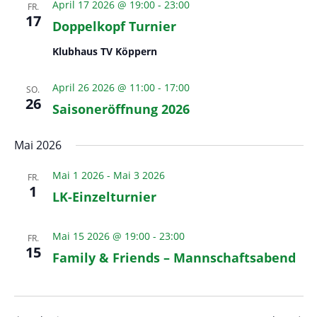
e
April 17 2026 @ 19:00
-
23:00
FR.
n
u
c
17
Doppelkopf Turnier
s
m
h
t
w
Klubhaus TV Köppern
t
a
ä
e
l
h
April 26 2026 @ 11:00
-
17:00
SO.
n
t
26
l
Saisoneröffnung 2026
u
-
e
n
N
n
Mai 2026
g
a
.
A
v
Mai 1 2026
-
Mai 3 2026
FR.
n
1
i
LK-Einzelturnier
s
g
i
a
Mai 15 2026 @ 19:00
-
23:00
c
FR.
15
t
h
Family & Friends – Mannschaftsabend
t
i
e
o
n
n