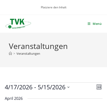
Zum
Platziere den Inhalt
Inhalt
springen
Menü
Veranstaltungen
>
Veranstaltungen
Veranstaltungen
4/17/2026
 - 
5/15/2026
A
V
L
e
n
i
D
r
April 2026
s
s
a
t
a
i
t