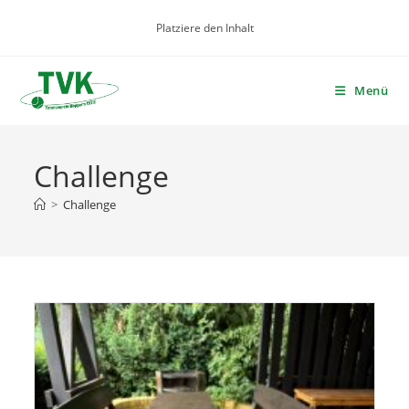
Zum
Platziere den Inhalt
Inhalt
springen
Menü
Challenge
>
Challenge