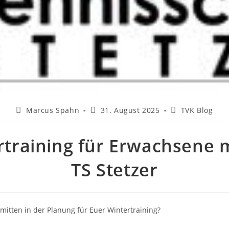
Beitrags-
Beitrag
Beitrags-
Marcus Spahn
31. August 2025
TVK Blog
Autor:
veröffentlicht:
Kategorie:
rtraining für Erwachsene m
TS Stetzer
s mitten in der Planung für Euer Wintertraining?