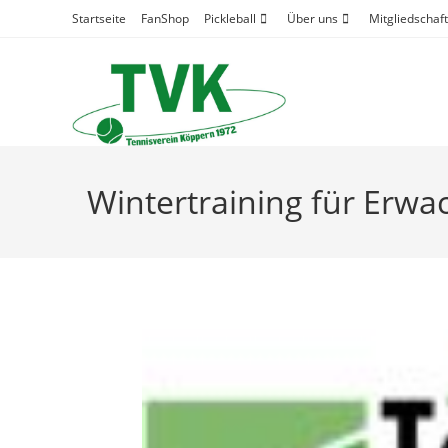
Zum
Startseite
FanShop
Pickleball
Über uns
Mitgliedschaft
Inhalt
springen
Wintertraining für Erwa